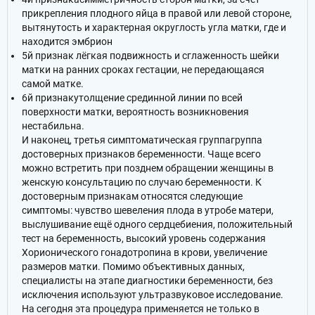
прикрепления плодного яйца в правой или левой стороне,
вытянутость и характерная округлость угла матки, где и
находится эмбрион
5й признак лёгкая подвижность и сглаженность шейки
матки на ранних сроках гестации, не передающаяся
самой матке.
6й признакутолщение срединной линии по всей
поверхности матки, вероятность возникновения
нестабильна.
И наконец, третья симптоматическая группагруппа
достоверных признаков беременности. Чаще всего
можно встретить при позднем обращении женщины в
женскую консультацию по случаю беременности. К
достоверным признакам относятся следующие
симптомы: чувство шевеления плода в утробе матери,
выслушивание ещё одного сердцебиения, положительный
тест на беременность, высокий уровень содержания
Хорионического гонадотропина в крови, увеличение
размеров матки. Помимо объективных данных,
специалисты на этапе диагностики беременности, без
исключения используют ультразвуковое исследование.
На сегодня эта процедура применяется не только в