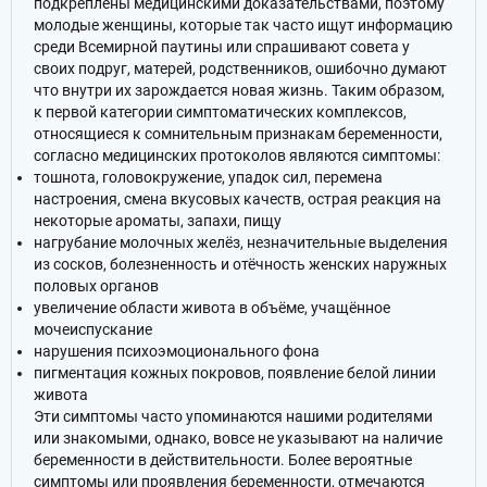
подкреплены медицинскими доказательствами, поэтому
молодые женщины, которые так часто ищут информацию
среди Всемирной паутины или спрашивают совета у
своих подруг, матерей, родственников, ошибочно думают
что внутри их зарождается новая жизнь. Таким образом,
к первой категории симптоматических комплексов,
относящиеся к сомнительным признакам беременности,
согласно медицинских протоколов являются симптомы:
тошнота, головокружение, упадок сил, перемена
настроения, смена вкусовых качеств, острая реакция на
некоторые ароматы, запахи, пищу
нагрубание молочных желёз, незначительные выделения
из сосков, болезненность и отёчность женских наружных
половых органов
увеличение области живота в объёме, учащённое
мочеиспускание
нарушения психоэмоционального фона
пигментация кожных покровов, появление белой линии
живота
Эти симптомы часто упоминаются нашими родителями
или знакомыми, однако, вовсе не указывают на наличие
беременности в действительности. Более вероятные
симптомы или проявления беременности, отмечаются