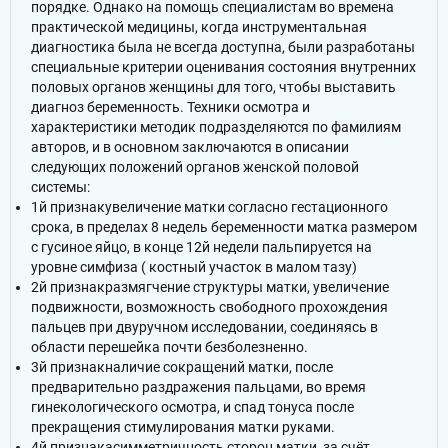
порядке. Однако на помощь специалистам во времена
практической медицины, когда инструментальная
диагностика была не всегда доступна, были разработаны
специальные критерии оценивания состояния внутренних
половых органов женщины для того, чтобы выставить
диагноз беременность. Техники осмотра и
характеристики методик подразделяются по фамилиям
авторов, и в основном заключаются в описании
следующих положений органов женской половой
системы:
1й признакувеличение матки согласно гестационного
срока, в пределах 8 недель беременности матка размером
с гусиное яйцо, в конце 12й недели пальпируется на
уровне симфиза ( костный участок в малом тазу)
2й признакразмягчение структуры матки, увеличение
подвижности, возможность свободного прохождения
пальцев при двуручном исследовании, соединяясь в
области перешейка почти безболезненно.
3й признакналичие сокращений матки, после
предварительно раздражения пальцами, во время
гинекологического осмотра, и спад тонуса после
прекращения стимулирования матки руками.
4й признакасимметричность сторон матки, за счёт