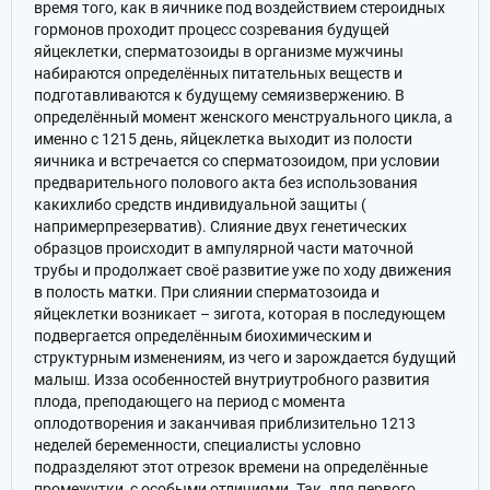
время того, как в яичнике под воздействием стероидных
гормонов проходит процесс созревания будущей
яйцеклетки, сперматозоиды в организме мужчины
набираются определённых питательных веществ и
подготавливаются к будущему семяизвержению. В
определённый момент женского менструального цикла, а
именно с 1215 день, яйцеклетка выходит из полости
яичника и встречается со сперматозоидом, при условии
предварительного полового акта без использования
какихлибо средств индивидуальной защиты (
напримерпрезерватив). Слияние двух генетических
образцов происходит в ампулярной части маточной
трубы и продолжает своё развитие уже по ходу движения
в полость матки. При слиянии сперматозоида и
яйцеклетки возникает – зигота, которая в последующем
подвергается определённым биохимическим и
структурным изменениям, из чего и зарождается будущий
малыш. Изза особенностей внутриутробного развития
плода, преподающего на период с момента
оплодотворения и заканчивая приблизительно 1213
неделей беременности, специалисты условно
подразделяют этот отрезок времени на определённые
промежутки, с особыми отличиями. Так, для первого