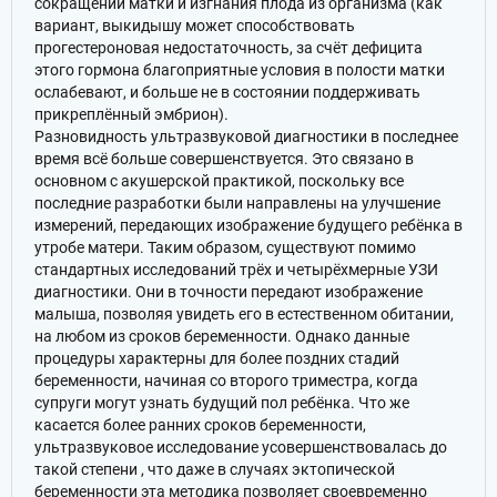
сокращений матки и изгнания плода из организма (как
вариант, выкидышу может способствовать
прогестероновая недостаточность, за счёт дефицита
этого гормона благоприятные условия в полости матки
ослабевают, и больше не в состоянии поддерживать
прикреплённый эмбрион).
Разновидность ультразвуковой диагностики в последнее
время всё больше совершенствуется. Это связано в
основном с акушерской практикой, поскольку все
последние разработки были направлены на улучшение
измерений, передающих изображение будущего ребёнка в
утробе матери. Таким образом, существуют помимо
стандартных исследований трёх и четырёхмерные УЗИ
диагностики. Они в точности передают изображение
малыша, позволяя увидеть его в естественном обитании,
на любом из сроков беременности. Однако данные
процедуры характерны для более поздних стадий
беременности, начиная со второго триместра, когда
супруги могут узнать будущий пол ребёнка. Что же
касается более ранних сроков беременности,
ультразвуковое исследование усовершенствовалась до
такой степени , что даже в случаях эктопической
беременности эта методика позволяет своевременно